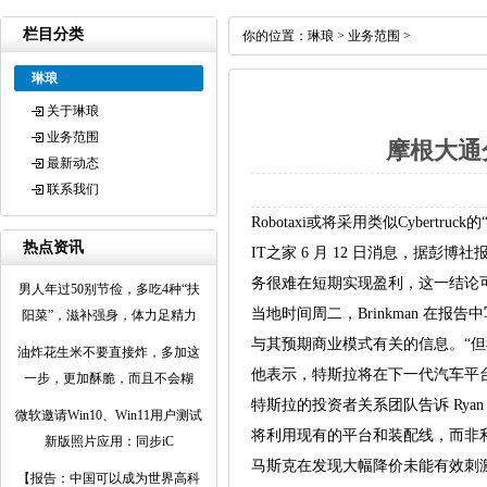
栏目分类
你的位置：
琳琅
>
业务范围
>
琳琅
关于琳琅
业务范围
摩根大通
最新动态
联系我们
Robotaxi或将采用类似Cybertru
热点资讯
IT之家 6 月 12 日消息，据彭博社
务很难在短期实现盈利，这一结论
男人年过50别节俭，多吃4种“扶
当地时间周二，Brinkman 在报告
阳菜”，滋补强身，体力足精力
与其预期商业模式有关的信息。“
油炸花生米不要直接炸，多加这
他表示，特斯拉将在下一代汽车平台上
一步，更加酥脆，而且不会糊
特斯拉的投资者关系团队告诉 Rya
微软邀请Win10、Win11用户测试
将利用现有的平台和装配线，而非利用
新版照片应用：同步iC
马斯克在发现大幅降价未能有效刺激特
【报告：中国可以成为世界高科