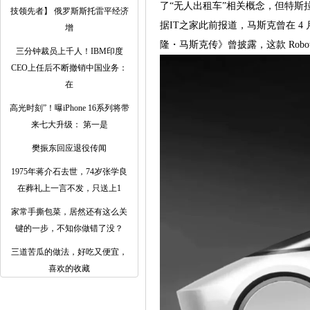
了“无人出租车”相关概念，但特
技领先者】 俄罗斯斯托雷平经济
据IT之家此前报道，马斯克曾在 4 月透露
增
隆・马斯克传》曾披露，这款 Robota
三分钟裁员上千人！IBM印度
CEO上任后不断撤销中国业务：
在
高光时刻”！曝iPhone 16系列将带
来七大升级： 第一是
樊振东回应退役传闻
1975年蒋介石去世，74岁张学良
在葬礼上一言不发，只送上1
家常手撕包菜，居然还有这么关
键的一步，不知你做错了没？
三道苦瓜的做法，好吃又便宜，
喜欢的收藏