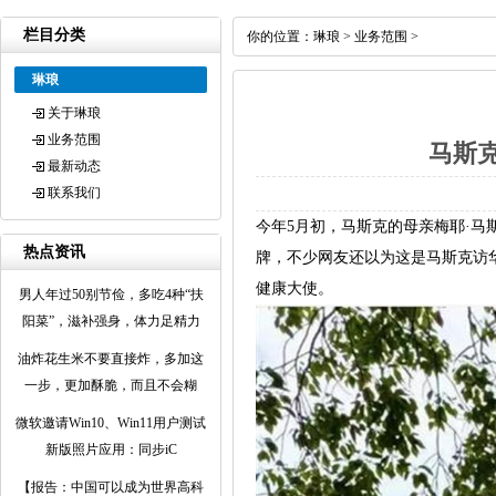
栏目分类
你的位置：
琳琅
>
业务范围
>
琳琅
关于琳琅
业务范围
马斯
最新动态
联系我们
今年5月初，马斯克的母亲梅耶·马
热点资讯
牌，不少网友还以为这是马斯克访
健康大使。
男人年过50别节俭，多吃4种“扶
阳菜”，滋补强身，体力足精力
油炸花生米不要直接炸，多加这
一步，更加酥脆，而且不会糊
微软邀请Win10、Win11用户测试
新版照片应用：同步iC
【报告：中国可以成为世界高科