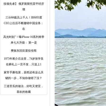
技领先者】 俄罗斯斯托雷平经济
增
三分钟裁员上千人！IBM印度
CEO上任后不断撤销中国业务：
在
高光时刻”！曝iPhone 16系列将带
来七大升级： 第一是
樊振东回应退役传闻
1975年蒋介石去世，74岁张学良
在葬礼上一言不发，只送上1
家常手撕包菜，居然还有这么关
键的一步，不知你做错了没？
三道苦瓜的做法，好吃又便宜，
喜欢的收藏