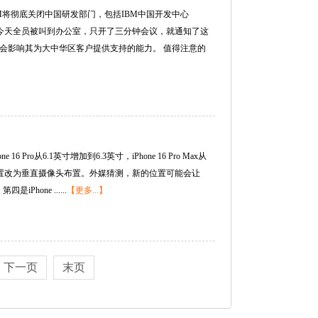
BM将彻底关闭中国研发部门，包括IBM中国开发中心
工爆出今天全员被叫到办公室，只开了三分钟会议，就通知了这
不会影响其为大中华区客户提供支持的能力。 值得注意的
ro从6.1英寸增加到6.3英寸，iPhone 16 Pro Max从
布置改为垂直摄像头布置。外媒猜测，新的位置可能会让
Phone ......
【更多...】
下一页
末页