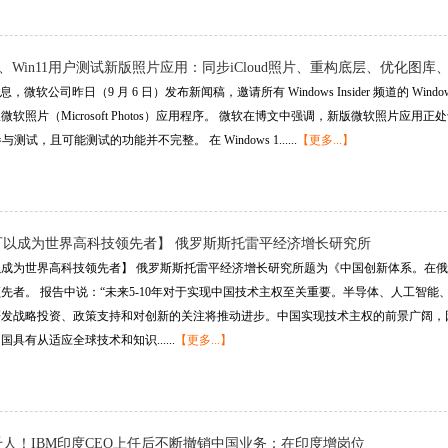
0、Win11用户测试新版照片应用：同步iCloud照片、重构底层、优化图
消息，微软公司昨日（9 月 6 日）发布新闻稿，邀请所有 Windows Insider 频道的 Windows 11 用
版微软照片（Microsoft Photos）应用程序。 微软在博文中强调，新版微软照片
der 参与测试，且可能测试的功能并不完整。 在 Windows 1......
【更多...】
可以成为世界高科技领先者】 俄罗斯斯托雷平经济增长研究所
成为世界高科技领先者】 俄罗斯斯托雷平经济增长研究所题为《中国创新体系。在俄罗
先者。 报告中说：“未来5-10年对于实现中国技术主权至关重要。半导体、人工智
发战略投资、政策支持和对创新的关注将推动进步。中国实现技术主权的前景广阔，因
具有从适应全球技术和知识......
【更多...】
人！IBM印度CEO上任后不断撤销中国业务：在印度增岗位