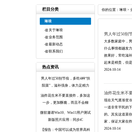
栏目分类
你的位置：
琳琅
>
琳琅
关于琳琅
男人年过50别
业务范围
大多数家庭中，男
最新动态
什么事情都越发力
联系我们
效果好，常吃滋补
起来是稍贵，但是非常
热点资讯
2024-10-14
男人年过50别节俭，多吃4种“扶
阳菜”，滋补强身，体力足精力
油炸花生米不
油炸花生米不要直接炸，多加这
现在天气逐渐变
一步，更加酥脆，而且不会糊
一道非常平民的下
微软邀请Win10、Win11用户测试
的。其实这道菜
新版照片应用：同步iC
家，保证大家在炸好
2024-10-14
【报告：中国可以成为世界高科