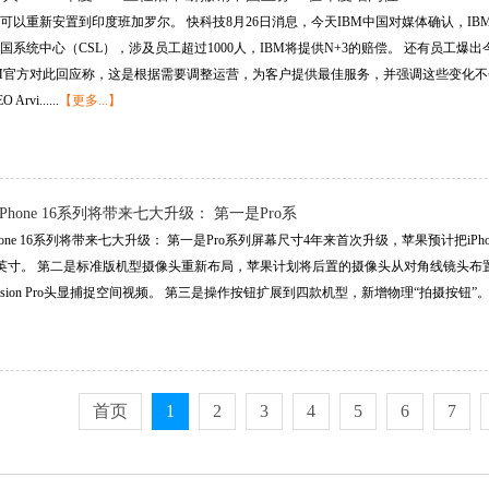
的可以重新安置到印度班加罗尔。 快科技8月26日消息，今天IBM中国对媒体确认，I
M中国系统中心（CSL），涉及员工超过1000人，IBM将提供N+3的赔偿。 还有员
BM官方对此回应称，这是根据需要调整运营，为客户提供最佳服务，并强调这些变化
vi......
【更多...】
Phone 16系列将带来七大升级： 第一是Pro系
ne 16系列将带来七大升级： 第一是Pro系列屏幕尺寸4年来首次升级，苹果预计把iPhone 16 P
6.9英寸。 第二是标准版机型摄像头重新布局，苹果计划将后置的摄像头从对角线镜头
为Vision Pro头显捕捉空间视频。 第三是操作按钮扩展到四款机型，新增物理“拍摄按钮”。 第四是i
首页
1
2
3
4
5
6
7