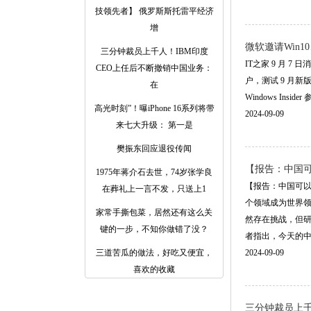
技领先者】 俄罗斯斯托雷平经济
增
微软邀请Win1
三分钟裁员上千人！IBM印度
IT之家 9 月 7 日
CEO上任后不断撤销中国业务：
户，测试 9 月新
在
Windows Insi
高光时刻”！曝iPhone 16系列将带
2024-09-09
来七大升级： 第一是
樊振东回应退役传闻
【报告：中国
1975年蒋介石去世，74岁张学良
【报告：中国可以
在葬礼上一言不发，只送上1
个领域成为世界领
家常手撕包菜，居然还有这么关
然存在挑战，但研
键的一步，不知你做错了没？
者指出，今天的中国
三道苦瓜的做法，好吃又便宜，
2024-09-09
喜欢的收藏
三分钟裁员上千