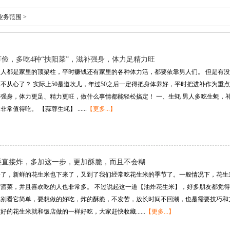
业务范围
>
节俭，多吃4种“扶阳菜”，滋补强身，体力足精力旺
人都是家里的顶梁柱，平时赚钱还有家里的各种体力活，都要依靠男人们。 但是有
不从心了？ 实际上50是道坎儿，年过50之后一定得把身体养好，平时把进补作为重点
强身，体力更足、精力更旺，做什么事情都能轻松搞定！ 一、生蚝 男人多吃生蚝，
值得吃。 【蒜蓉生蚝】 ......
【更多...】
要直接炸，多加这一步，更加酥脆，而且不会糊
冷了，新鲜的花生米也下来了，又到了我们经常吃花生米的季节了。一般情况下，花生
酒菜，并且喜欢吃的人也非常多。 不过说起这一道【油炸花生米】，好多朋友都觉
你别看它简单，要想做的好吃，炸的酥脆，不发苦，放长时间不回潮，也是需要技巧和
的花生米就和饭店做的一样好吃，大家赶快收藏......
【更多...】