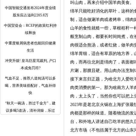
叫山肉，再来介绍中国羊肉美食。
中国智能交通发布2024年度业绩
绵羊只能吃好消化的草叶，这样的
股东应占溢利2205.8万
制，适合做涮羊肉或者烤串，绵肉
中国贸促会：RCEP的政策红利持
山羊的食性就糙一些，草根秸秆一
续释放
般烹制山肉，都要长时间炖煮，在
中重度银屑病患者也能回归健康
肉很适合熬汤，或者红烧，做羊肉
生活
绵羊胃细，适合有草原的地方养，
冲突升级! 皇马巨星骂裁判, 户口
肉，而再往北则是绵肉了，表面都
本成免罚符?
片涮，那膻且硬。用山肉办法烹制
气血不足，推荐八道炖汤可以多
接下来言归正题，为啥北方人爱吃
喝，营养美味搭配好，气血补得
肉类消费的第一。那为啥南方人羊
快
肉，太上头了，当然你也可以把上
​“秋天一碗汤，胜过千金方”，建
2023年是老北京火锅在上海扩张
议多喝5道汤，清补润燥，乐过
肉都是那样的味道。随着物流的发达
台，和外地人讲述自己吃羊的悠久
北方市场（不包括属于北方的山东