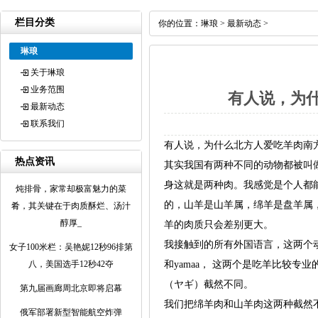
栏目分类
你的位置：
琳琅
>
最新动态
>
琳琅
关于琳琅
业务范围
有人说，为
最新动态
联系我们
有人说，为什么北方人爱吃羊肉南
热点资讯
其实我国有两种不同的动物都被叫
身这就是两种肉。我感觉是个人都
炖排骨，家常却极富魅力的菜
的，山羊是山羊属，绵羊是盘羊属
肴，其关键在于肉质酥烂、汤汁
醇厚_
羊的肉质只会差别更大。
我接触到的所有外国语言，这两个动物的
女子100米栏：吴艳妮12秒96排第
八，美国选手12秒42夺
和yamaa， 这两个是吃羊比较
（ヤギ）截然不同。
第九届画廊周北京即将启幕
我们把绵羊肉和山羊肉这两种截然
俄军部署新型智能航空炸弹