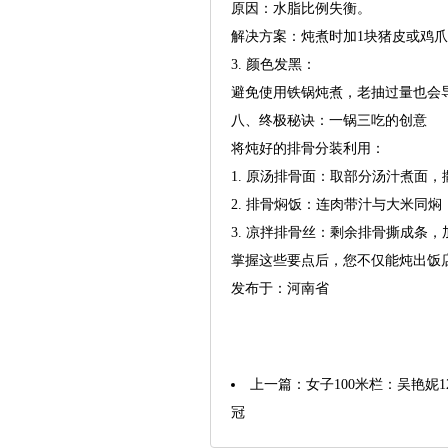
原因：水脂比例失衡。
解决方案：炖煮时加1块猪皮或鸡
3. 颜色发黑：
避免使用铁锅炖煮，老抽过量也会
八、终极秘诀：一锅三吃的创意
将炖好的排骨分装利用：
1. 原汤排骨面：取部分汤汁煮面
2. 排骨焖饭：连肉带汁与大米同
3. 凉拌排骨丝：剩余排骨撕成条
掌握这些要点后，您不仅能炖出饭
发布于：河南省
上一篇：
女子100米栏：吴艳妮1
冠