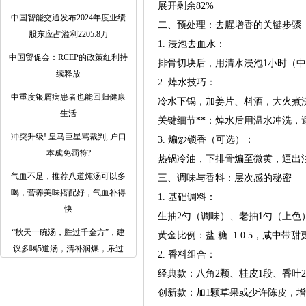
展开剩余82%
中国智能交通发布2024年度业绩
二、预处理：去腥增香的关键步骤
股东应占溢利2205.8万
1. 浸泡去血水：
中国贸促会：RCEP的政策红利持
排骨切块后，用清水浸泡1小时（中
续释放
2. 焯水技巧：
中重度银屑病患者也能回归健康
冷水下锅，加姜片、料酒，大火煮
生活
关键细节**：焯水后用温水冲洗，
冲突升级! 皇马巨星骂裁判, 户口
3. 煸炒锁香（可选）：
本成免罚符?
热锅冷油，下排骨煸至微黄，逼出
气血不足，推荐八道炖汤可以多
三、调味与香料：层次感的秘密
喝，营养美味搭配好，气血补得
1. 基础调料：
快
生抽2勺（调味）、老抽1勺（上色
​“秋天一碗汤，胜过千金方”，建
黄金比例：盐:糖=1:0.5，咸中带
议多喝5道汤，清补润燥，乐过
2. 香料组合：
经典款：八角2颗、桂皮1段、香叶2
创新款：加1颗草果或少许陈皮，