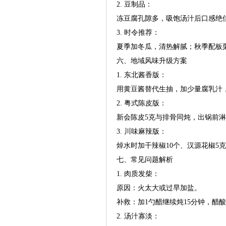
2. 豆制品：
冻豆腐孔隙多，吸饱汤汁后口感绝
3. 时令推荐：
夏季加冬瓜，清热解腻；秋季配板
六、地域风味升级方案
1. 东北酱香版：
用黄豆酱替代生抽，加少量腐乳汁
2. 粤式陈皮版：
新会陈皮5克与排骨同炖，出锅前
3. 川味麻辣版：
焯水时加干辣椒10个、汉源花椒5
七、常见问题解析
1. 肉质发柴：
原因：火太大或过早加盐。
补救：加1勺醋继续炖15分钟，醋
2. 汤汁寡淡：