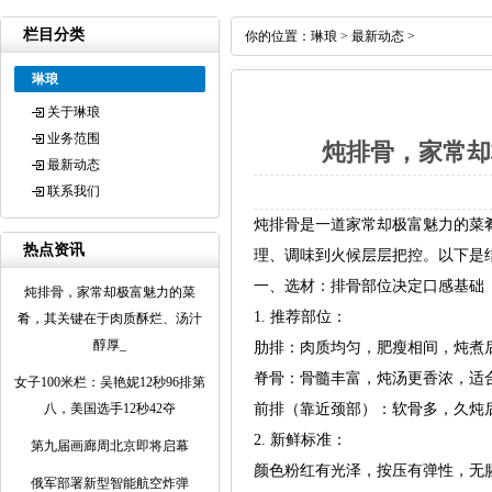
栏目分类
你的位置：
琳琅
>
最新动态
>
琳琅
关于琳琅
业务范围
炖排骨，家常却
最新动态
联系我们
炖排骨是一道家常却极富魅力的菜
热点资讯
理、调味到火候层层把控。以下是
一、选材：排骨部位决定口感基础
炖排骨，家常却极富魅力的菜
1. 推荐部位：
肴，其关键在于肉质酥烂、汤汁
醇厚_
肋排：肉质均匀，肥瘦相间，炖煮
脊骨：骨髓丰富，炖汤更香浓，适
女子100米栏：吴艳妮12秒96排第
八，美国选手12秒42夺
前排（靠近颈部）：软骨多，久炖
2. 新鲜标准：
第九届画廊周北京即将启幕
颜色粉红有光泽，按压有弹性，无
俄军部署新型智能航空炸弹