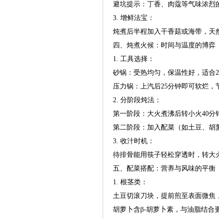
避坑提示：丁香、肉蔻等气味浓烈
3. 增鲜法宝：
炖煮后半程加入干香菇或海带，天然
四、炖煮火候：时间与温度的博弈
1. 工具选择：
砂锅：受热均匀，保温性好，适合
压力锅：上汽后25分钟即可软烂，
2. 分阶段炖法：
第一阶段：大火煮沸后转小火40分
第二阶段：加入配菜（如土豆、胡
3. 收汁时机：
待排骨能用筷子轻松穿透时，转大
五、配菜搭配：营养与风味的平衡
1. 根茎类：
土豆切滚刀块，提前煎至表面微焦
胡萝卜含β-胡萝卜素，与油脂结合