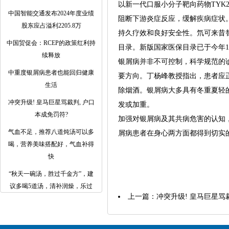
以新一代口服小分子靶向药物TYK
中国智能交通发布2024年度业绩
阻断下游炎症反应，缓解疾病症状
股东应占溢利2205.8万
持久疗效和良好安全性。氘可来昔替
中国贸促会：RCEP的政策红利持
目录。新版国家医保目录已于今年1
续释放
银屑病并非不可控制，科学规范的
中重度银屑病患者也能回归健康
要方向。丁杨峰教授指出，患者应
生活
除烟酒。银屑病大多具有冬重夏轻
冲突升级! 皇马巨星骂裁判, 户口
发或加重。
本成免罚符?
加强对银屑病及其共病危害的认知
气血不足，推荐八道炖汤可以多
屑病患者在身心两方面都得到切实
喝，营养美味搭配好，气血补得
快
​“秋天一碗汤，胜过千金方”，建
议多喝5道汤，清补润燥，乐过
上一篇：
冲突升级! 皇马巨星骂