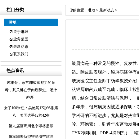
栏目分类
你的位置：
琳琅
>
最新动态
>
琳琅
关于琳琅
业务范围
最新动态
联系我们
银屑病是一种常见的慢性、复发性
热点资讯
适。除皮肤表现外，银屑病还伴有
肤病医院主任医师丁杨峰教授介绍，
炖排骨，家常却极富魅力的菜
状银屑病占八成至九成，临床上按
肴，其关键在于肉质酥烂、汤汁
醇厚_
药，结合日常皮肤清洁与保湿，一
多年来，银屑病病因被逐渐探明：
女子100米栏：吴艳妮12秒96排第
八，美国选手12秒42夺
学科研的不断进步，尤其是对炎症
呤、环孢素），到近年来蓬勃发展的生
第九届画廊周北京即将启幕
TYK2抑制剂、PDE-4抑制剂
俄军部署新型智能航空炸弹