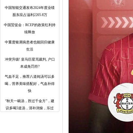
中国智能交通发布2024年度业绩
股东应占溢利2205.8万
中国贸促会：RCEP的政策红利持
续释放
中重度银屑病患者也能回归健康
生活
冲突升级! 皇马巨星骂裁判, 户口
本成免罚符?
气血不足，推荐八道炖汤可以多
喝，营养美味搭配好，气血补得
快
​“秋天一碗汤，胜过千金方”，建
议多喝5道汤，清补润燥，乐过