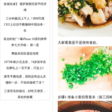
技领先者】 俄罗斯斯托雷平经济
增
三分钟裁员上千人！IBM印度
CEO上任后不断撤销中国业务：
在
高光时刻”！曝iPhone 16系列将带
大家看着是不是很有食欲。
来七大升级： 第一是
樊振东回应退役传闻
1975年蒋介石去世，74岁张学良
在葬礼上一言不发，只送上1
家常手撕包菜，居然还有这么关
键的一步，不知你做错了没？
三道苦瓜的做法，好吃又便宜，
喜欢的收藏
步骤1:准备小葱切香葱末（留三四