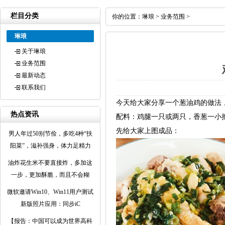
栏目分类
你的位置：
琳琅
>
业务范围
>
琳琅
关于琳琅
业务范围
最新动态
联系我们
今天给大家分享一个葱油鸡的做法
热点资讯
配料：鸡腿一只或两只，香葱一小
先给大家上图成品：
男人年过50别节俭，多吃4种“扶
阳菜”，滋补强身，体力足精力
油炸花生米不要直接炸，多加这
一步，更加酥脆，而且不会糊
微软邀请Win10、Win11用户测试
新版照片应用：同步iC
【报告：中国可以成为世界高科