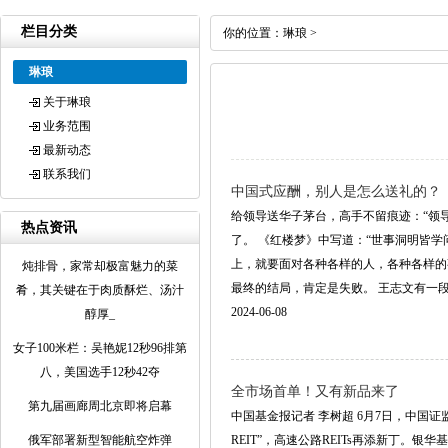
栏目分类
你的位置：
琳琅
>
琳琅
关于琳琅
业务范围
最新动态
联系我们
中国式应酬，别人是怎么送礼的？
给领导送华子茅台，高手不留痕迹：“领
热点资讯
了。 《红楼梦》中写道：“世事洞明皆
上，就要面对各种各样的人，各种各样的
炖排骨，家常却极富魅力的菜
最终的结局，肯定是失败。 王志文有一段台词说
肴，其关键在于肉质酥烂、汤汁
2024-06-08
醇厚_
女子100米栏：吴艳妮12秒96排第
八，美国选手12秒42夺
全市场首单！又有新品来了
第九届画廊周北京即将启幕
中国基金报记者 李树超 6月7日，中国
俄军部署新型智能航空炸弹
REIT”，高速公路REITs再添新丁。银