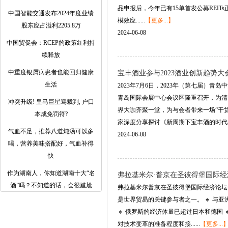
品申报后，今年已有15单首发公募REIT
中国智能交通发布2024年度业绩
模效应......
【更多...】
股东应占溢利2205.8万
2024-06-08
中国贸促会：RCEP的政策红利持
续释放
中重度银屑病患者也能回归健康
宝丰酒业参与2023酒业创新趋势
生活
2023年7月6日，2023年（第七届）
青岛国际会展中心会议区隆重召开，为清
冲突升级! 皇马巨星骂裁判, 户口
界大咖齐聚一堂，为与会者带来一场“干
本成免罚符?
家深度分享探讨《新周期下宝丰酒的时代机...
气血不足，推荐八道炖汤可以多
2024-06-08
喝，营养美味搭配好，气血补得
快
作为湖南人，你知道湖南十大“名
弗拉基米尔·普京在圣彼得堡国际经济
酒”吗？不知道的话，会很尴尬
弗拉基米尔普京在圣彼得堡国际经济论坛全
是世界贸易的关键参与者之一。 🔸 与亚
🔸 俄罗斯的经济体量已超过日本和德国 
对技术变革的准备程度和接......
【更多...