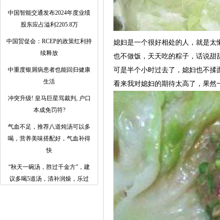
中国智能交通发布2024年度业绩
股东应占溢利2205.8万
中国贸促会：RCEP的政策红利持
媳妇是一个很好相处的人，就是太
续释放
也不做饭，天天吃的粽子，话说甜
中重度银屑病患者也能回归健康
可是半个小时过去了，媳妇也不揉
生活
看来我对媳妇的期待太高了，果然
冲突升级! 皇马巨星骂裁判, 户口
本成免罚符?
气血不足，推荐八道炖汤可以多
喝，营养美味搭配好，气血补得
快
​“秋天一碗汤，胜过千金方”，建
议多喝5道汤，清补润燥，乐过