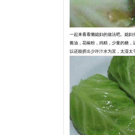
一起来看看懒媳妇的做法吧。媳妇
酱油，花椒粉，鸡精，少量的糖，
以还能挤出少许汁水为宜，太湿太