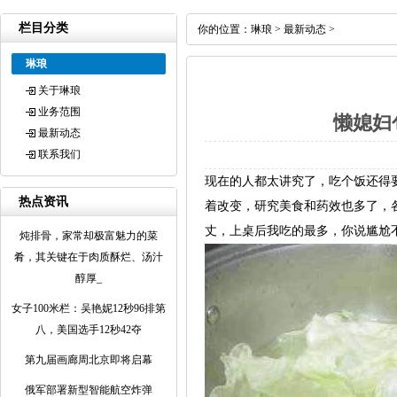
栏目分类
你的位置：
琳琅
>
最新动态
>
琳琅
关于琳琅
业务范围
懒媳妇
最新动态
联系我们
现在的人都太讲究了，吃个饭还得
热点资讯
着改变，研究美食和药效也多了，
丈，上桌后我吃的最多，你说尴尬
炖排骨，家常却极富魅力的菜
肴，其关键在于肉质酥烂、汤汁
醇厚_
女子100米栏：吴艳妮12秒96排第
八，美国选手12秒42夺
第九届画廊周北京即将启幕
俄军部署新型智能航空炸弹