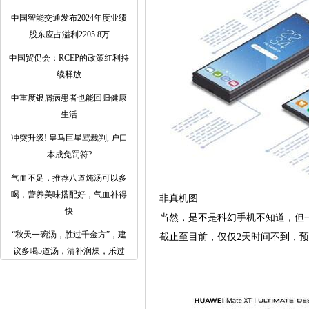
中国智能交通发布2024年度业绩
股东应占溢利2205.8万
中国贸促会：RCEP的政策红利持
续释放
中重度银屑病患者也能回归健康
生活
冲突升级! 皇马巨星骂裁判, 户口
本成免罚符?
气血不足，推荐八道炖汤可以多
喝，营养美味搭配好，气血补得
非真机图
快
当然，是不是科幻手机不知道，但
​“秋天一碗汤，胜过千金方”，建
截止至目前，仅仅2天时间不到，预
议多喝5道汤，清补润燥，乐过