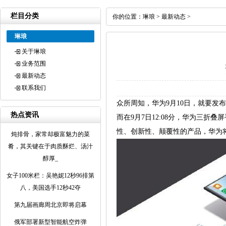
栏目分类
你的位置：
琳琅
>
最新动态
>
琳琅
关于琳琅
业务范围
最新动态
联系我们
众所周知，华为9月10日，就要发布
热点资讯
而在9月7日12:08分，华为三
性、创新性、颠覆性的产品，华为
炖排骨，家常却极富魅力的菜
肴，其关键在于肉质酥烂、汤汁
醇厚_
女子100米栏：吴艳妮12秒96排第
八，美国选手12秒42夺
第九届画廊周北京即将启幕
俄军部署新型智能航空炸弹