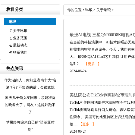
栏目分类
你的位置：
琳琅
>
关于琳琅
>
琳琅
关于琳琅
最强AI电视 三星QN900D8K电视A
业务范围
在当前的科技浪潮中，AI技术的崛起无
最新动态
和需求的智能音画设备。今天，我们有幸体
联系我们
大。 最强NQ8AI Gen3芯片加持 让用
达512......
【更多...】
热点资讯
2024-06-24
作为湖南人，你知道湖南十大“名
酒”吗？不知道的话，会很尴尬
美法院公布TikTok剥离诉讼审理
国庆儿子领女友回来，亲妈准备
TikTok和美国司法部寻求法院在今年12
的晚餐火了，网友：这媳妇跑不
TikTok剥离诉讼举行口头辩论。该诉讼
了
临禁令。 美国哥伦比亚特区上诉法院的这场
苹果终将迎来自己的“诺基亚时
候......
【更多...】
刻”
2024-06-24