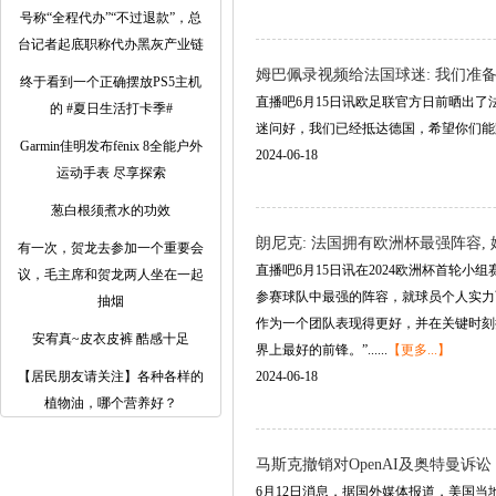
号称“全程代办”“不过退款”，总
台记者起底职称代办黑灰产业链
姆巴佩录视频给法国球迷: 我们准备
终于看到一个正确摆放PS5主机
直播吧6月15日讯欧足联官方日前晒出
的 #夏日生活打卡季#
迷问好，我们已经抵达德国，希望你们能踊跃
Garmin佳明发布fēnix 8全能户外
2024-06-18
运动手表 尽享探索
葱白根须煮水的功效
朗尼克: 法国拥有欧洲杯最强阵容,
有一次，贺龙去参加一个重要会
直播吧6月15日讯在2024欧洲杯首轮
议，毛主席和贺龙两人坐在一起
参赛球队中最强的阵容，就球员个人实力
抽烟
作为一个团队表现得更好，并在关键时刻
安宥真~皮衣皮裤 酷感十足
界上最好的前锋。”......
【更多...】
【居民朋友请关注】各种各样的
2024-06-18
植物油，哪个营养好？
马斯克撤销对OpenAI及奥特曼诉
6月12日消息，据国外媒体报道，美国当地