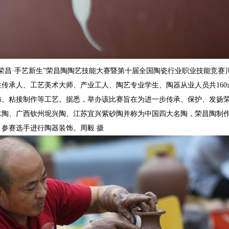
年荣昌·手艺新生”荣昌陶陶艺技能大赛暨第十届全国陶瓷行业职业技能竞
性传承人、工艺美术大师、产业工人、陶艺专业学生、陶器从业人员共16
饰、粘接制作等工艺。据悉，举办该比赛旨在为进一步传承、保护、发扬
陶、广西钦州坭兴陶、江苏宜兴紫砂陶并称为中国四大名陶，荣昌陶制作技
参赛选手进行陶器装饰。周毅 摄