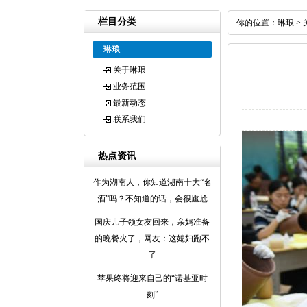
栏目分类
你的位置：
琳琅
>
琳琅
关于琳琅
业务范围
最新动态
联系我们
热点资讯
作为湖南人，你知道湖南十大“名
酒”吗？不知道的话，会很尴尬
国庆儿子领女友回来，亲妈准备
的晚餐火了，网友：这媳妇跑不
了
苹果终将迎来自己的“诺基亚时
刻”