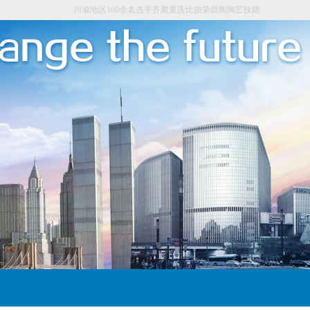
川渝地区160余名选手齐聚重庆比拼荣昌陶陶艺技能