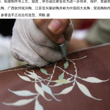
饰、粘接制作等工艺。据悉，举办该比赛旨在为进一步传承、保护、发扬
陶、广西钦州坭兴陶、江苏宜兴紫砂陶并称为中国四大名陶，荣昌陶制作技
参赛选手正在拉坯造型。周毅 摄