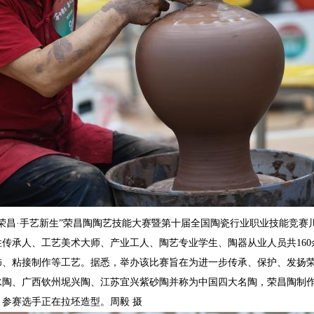
年荣昌·手艺新生”荣昌陶陶艺技能大赛暨第十届全国陶瓷行业职业技能竞
性传承人、工艺美术大师、产业工人、陶艺专业学生、陶器从业人员共16
饰、粘接制作等工艺。据悉，举办该比赛旨在为进一步传承、保护、发扬
陶、广西钦州坭兴陶、江苏宜兴紫砂陶并称为中国四大名陶，荣昌陶制作技
参赛选手正在拉坯造型。周毅 摄