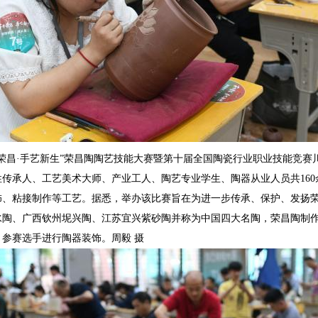
年荣昌·手艺新生”荣昌陶陶艺技能大赛暨第十届全国陶瓷行业职业技能竞
性传承人、工艺美术大师、产业工人、陶艺专业学生、陶器从业人员共16
饰、粘接制作等工艺。据悉，举办该比赛旨在为进一步传承、保护、发扬
陶、广西钦州坭兴陶、江苏宜兴紫砂陶并称为中国四大名陶，荣昌陶制作技
参赛选手进行陶器装饰。周毅 摄