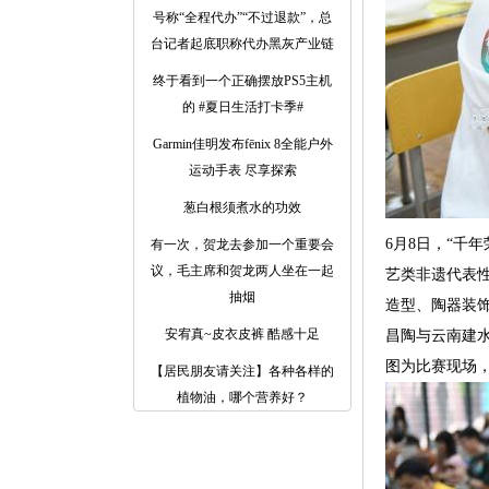
号称“全程代办”“不过退款”，总
台记者起底职称代办黑灰产业链
终于看到一个正确摆放PS5主机
的 #夏日生活打卡季#
Garmin佳明发布fēnix 8全能户外
运动手表 尽享探索
葱白根须煮水的功效
6月8日，“千
有一次，贺龙去参加一个重要会
议，毛主席和贺龙两人坐在一起
艺类非遗代表
抽烟
造型、陶器装
安宥真~皮衣皮裤 酷感十足
昌陶与云南建水
图为比赛现场，
【居民朋友请关注】各种各样的
植物油，哪个营养好？