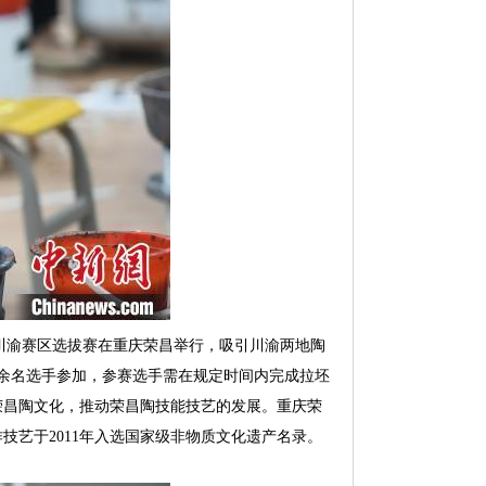
赛川渝赛区选拔赛在重庆荣昌举行，吸引川渝两地陶
0余名选手参加，参赛选手需在规定时间内完成拉坯
荣昌陶文化，推动荣昌陶技能技艺的发展。重庆荣
艺于2011年入选国家级非物质文化遗产名录。