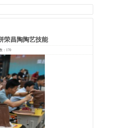
比拼荣昌陶陶艺技能
数：170