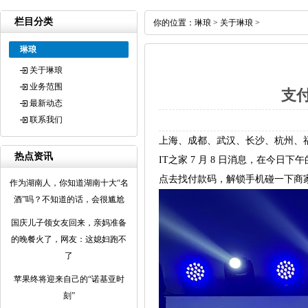
栏目分类
你的位置：
琳琅
>
关于琳琅
>
琳琅
关于琳琅
业务范围
支
最新动态
联系我们
上海、成都、武汉、长沙、杭州、福
热点资讯
IT之家 7 月 8 日消息，在今
点去找付款码，解锁手机碰一下商
作为湖南人，你知道湖南十大“名
酒”吗？不知道的话，会很尴尬
国庆儿子领女友回来，亲妈准备
的晚餐火了，网友：这媳妇跑不
了
苹果终将迎来自己的“诺基亚时
刻”