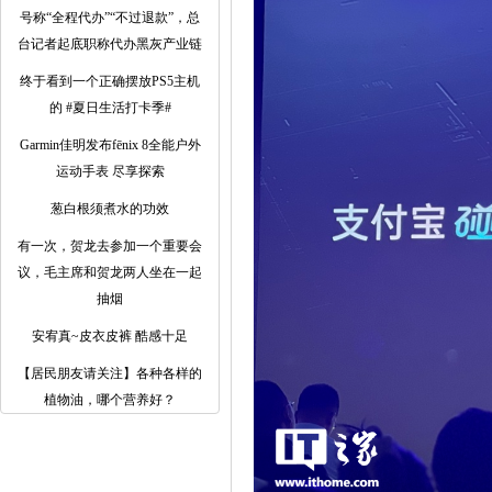
号称“全程代办”“不过退款”，总
台记者起底职称代办黑灰产业链
终于看到一个正确摆放PS5主机
的 #夏日生活打卡季#
Garmin佳明发布fēnix 8全能户外
运动手表 尽享探索
葱白根须煮水的功效
有一次，贺龙去参加一个重要会
议，毛主席和贺龙两人坐在一起
抽烟
安宥真~皮衣皮裤 酷感十足
【居民朋友请关注】各种各样的
植物油，哪个营养好？